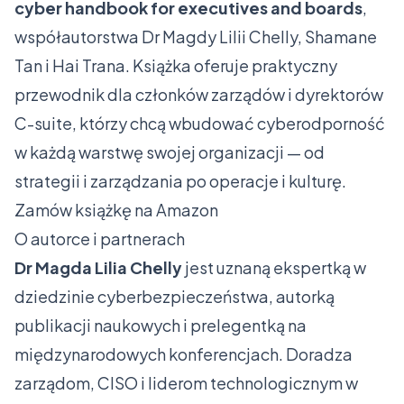
cyber handbook for executives and boards
,
współautorstwa Dr Magdy Lilii Chelly, Shamane
Tan i Hai Trana. Książka oferuje praktyczny
przewodnik dla członków zarządów i dyrektorów
C-suite, którzy chcą wbudować cyberodporność
w każdą warstwę swojej organizacji — od
strategii i zarządzania po operacje i kulturę.
Zamów książkę na Amazon
O autorce i partnerach
Dr Magda Lilia Chelly
jest uznaną ekspertką w
dziedzinie cyberbezpieczeństwa, autorką
publikacji naukowych i prelegentką na
międzynarodowych konferencjach. Doradza
zarządom, CISO i liderom technologicznym w