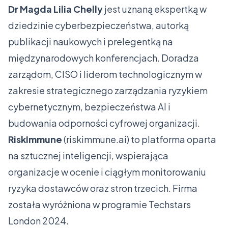
Dr Magda Lilia Chelly
jest uznaną ekspertką w
dziedzinie cyberbezpieczeństwa, autorką
publikacji naukowych i prelegentką na
międzynarodowych konferencjach. Doradza
zarządom, CISO i liderom technologicznym w
zakresie strategicznego zarządzania ryzykiem
cybernetycznym, bezpieczeństwa AI i
budowania odporności cyfrowej organizacji.
RiskImmune
(
riskimmune.ai
) to platforma oparta
na sztucznej inteligencji, wspierająca
organizacje w ocenie i ciągłym monitorowaniu
ryzyka dostawców oraz stron trzecich. Firma
została wyróżniona w programie Techstars
London 2024.