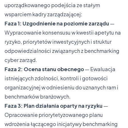
uporządkowanego podejścia ze stałym
wsparciem kadry zarządzającej:
Faza 1: Uzgodnienie na poziomie zarządu
—
Wypracowanie konsensusu w kwestii apetytu na
ryzyko, priorytetów inwestycyjnych i struktur
odpowiedzialności związanych z benchmarking
cyber zarząd.
Faza 2: Ocena stanu obecnego
— Ewaluacja
istniejących zdolności, kontroli i gotowości
organizacyjnej w odniesieniu do uznanych ram i
benchmarków branżowych.
Faza 3: Plan działania oparty na ryzyku
—
Opracowanie priorytetyzowanego planu
wdrożenia łączącego inicjatywy benchmarking