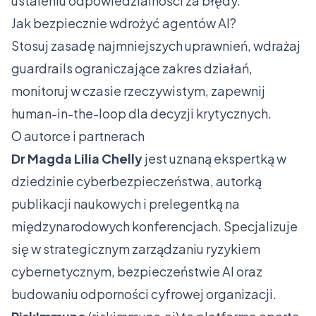
ustaleniu odpowiedzialności za błędy.
Jak bezpiecznie wdrożyć agentów AI?
Stosuj zasadę najmniejszych uprawnień, wdrażaj
guardrails ograniczające zakres działań,
monitoruj w czasie rzeczywistym, zapewnij
human-in-the-loop dla decyzji krytycznych.
O autorce i partnerach
Dr Magda Lilia Chelly
jest uznaną ekspertką w
dziedzinie cyberbezpieczeństwa, autorką
publikacji naukowych i prelegentką na
międzynarodowych konferencjach. Specjalizuje
się w strategicznym zarządzaniu ryzykiem
cybernetycznym, bezpieczeństwie AI oraz
budowaniu odporności cyfrowej organizacji.