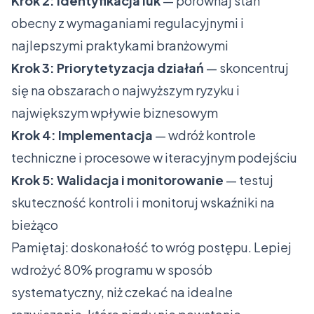
Krok 2: Identyfikacja luk
— porównaj stan
obecny z wymaganiami regulacyjnymi i
najlepszymi praktykami branżowymi
Krok 3: Priorytetyzacja działań
— skoncentruj
się na obszarach o najwyższym ryzyku i
największym wpływie biznesowym
Krok 4: Implementacja
— wdróż kontrole
techniczne i procesowe w iteracyjnym podejściu
Krok 5: Walidacja i monitorowanie
— testuj
skuteczność kontroli i monitoruj wskaźniki na
bieżąco
Pamiętaj: doskonałość to wróg postępu. Lepiej
wdrożyć 80% programu w sposób
systematyczny, niż czekać na idealne