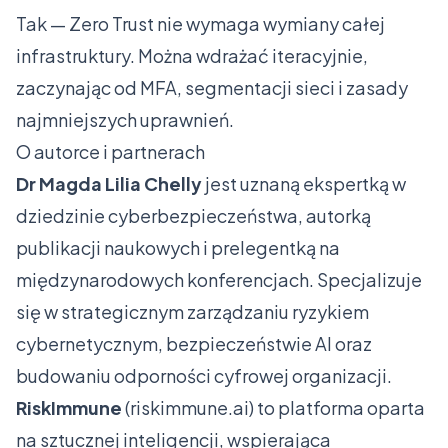
Tak — Zero Trust nie wymaga wymiany całej
infrastruktury. Można wdrażać iteracyjnie,
zaczynając od MFA, segmentacji sieci i zasady
najmniejszych uprawnień.
O autorce i partnerach
Dr Magda Lilia Chelly
jest uznaną ekspertką w
dziedzinie cyberbezpieczeństwa, autorką
publikacji naukowych i prelegentką na
międzynarodowych konferencjach. Specjalizuje
się w strategicznym zarządzaniu ryzykiem
cybernetycznym, bezpieczeństwie AI oraz
budowaniu odporności cyfrowej organizacji.
RiskImmune
(
riskimmune.ai
) to platforma oparta
na sztucznej inteligencji, wspierająca