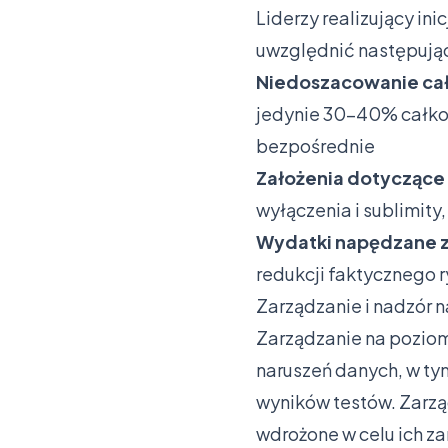
Liderzy realizujący in
uwzględnić następując
Niedoszacowanie cał
jedynie 30-40% całkow
bezpośrednie
Założenia dotyczące
wyłączenia i sublimit
Wydatki napędzane 
redukcji faktycznego 
Zarządzanie i nadzór 
Zarządzanie na poziom
naruszeń danych, w ty
wyników testów. Zarząd
wdrożone w celu ich za