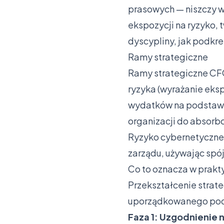
prasowych — niszczy w
ekspozycji na ryzyko,
dyscypliny, jak podkr
Ramy strategiczne
Ramy strategiczne CFO
ryzyka (wyrażanie eksp
wydatków na podstawie
organizacji do absorb
Ryzyko cybernetyczne 
zarządu, używając spój
Co to oznacza w prakt
Przekształcenie strat
uporządkowanego pode
Faza 1: Uzgodnienie 