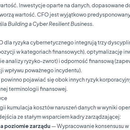
artość. Inwestycje oparte na danych, dopasowane d
 tworzą wartość. CFO jest wyjątkowo predysponowany 
eśla
Building a Cyber Resilient Business
.
 dla ryzyka cybernetycznego integrują trzy dyscypli
ozycji w kategoriach finansowych), optymalizację inw
 analizy ryzyko-zwrot) i odporność finansową (zape
cji wpływu poważnego incydentu).
powinno pojawiać się obok innych ryzyk korporacyjn
nej terminologii finansowej.
yce
egii kumulacja kosztów naruszeń danych w wyniki op
jścia ze stałym wsparciem kadry zarządzającej:
na poziomie zarządu
— Wypracowanie konsensusu w k