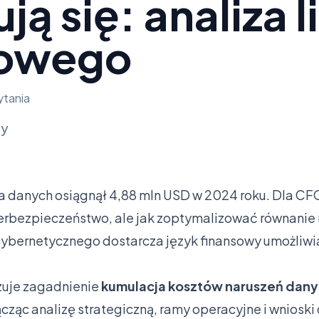
ją się: analiza l
sowego
ytania
ly
a danych osiągnął 4,88 mln USD w 2024 roku. Dla CFO 
rbezpieczeństwo, ale jak zoptymalizować równanie 
cybernetycznego dostarcza język finansowy umożliwi
izuje zagadnienie
kumulacja kosztów naruszeń dan
ącząc analizę strategiczną, ramy operacyjne i wniosk