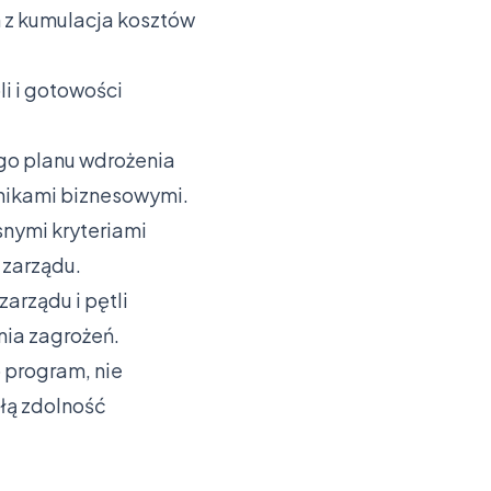
h z kumulacja kosztów
li i gotowości
o planu wdrożenia
ynikami biznesowymi.
snymi kryteriami
 zarządu.
arządu i pętli
nia zagrożeń.
 program, nie
ałą zdolność