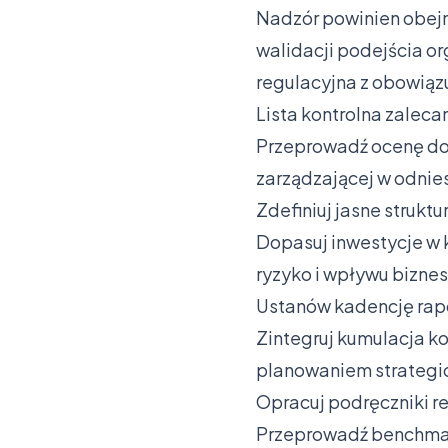
Nadzór powinien obej
walidacji podejścia o
regulacyjna z obowią
Lista kontrolna zaleca
Przeprowadź ocenę doj
zarządzającej w odnie
Zdefiniuj jasne strukt
Dopasuj inwestycje w 
ryzyko i wpływu bizn
Ustanów kadencję rapo
Zintegruj kumulacja k
planowaniem strateg
Opracuj podręczniki r
Przeprowadź benchmark