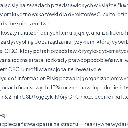
ając się na zasadach przedstawionych w książce
Buil
y praktyczne wskazówki dla dyrektorów C-suite, czł
w ds. bezpieczeństwa.
 koszty naruszeń danych kumulują się: analiza lidera
szą dyscyplinę do zarządzania ryzykiem, której cybe
. CISO, który potrafi przedstawić ryzyko cybernetyc
ana roczna strata, rozkłady prawdopodobieństwa, w
iem CFO i umożliwia racjonalne inwestycje.
ysis of Information Risk) pozwalają organizacjom wy
goriach finansowych: 15% roczne prawdopodobieństw
,2 mln USD to język, który CFO może ocenić i na k
cji
zpieczeństwa oparte na strachu — reaktywne wydat