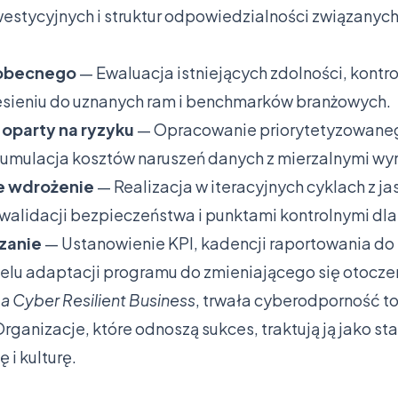
westycyjnych i struktur odpowiedzialności związanyc
 obecnego
— Ewaluacja istniejących zdolności, kontro
esieniu do uznanych ram i benchmarków branżowych.
a oparty na ryzyku
— Opracowanie priorytetyzowaneg
kumulacja kosztów naruszeń danych z mierzalnymi w
e wdrożenie
— Realizacja w iteracyjnych cyklach z ja
walidacji bezpieczeństwa i punktami kontrolnymi dla
dzanie
— Ustanowienie KPI, kadencji raportowania do z
celu adaptacji programu do zmieniającego się otocze
 a Cyber Resilient Business
, trwała cyberodporność to
rganizacje, które odnoszą sukces, traktują ją jako st
i kulturę.