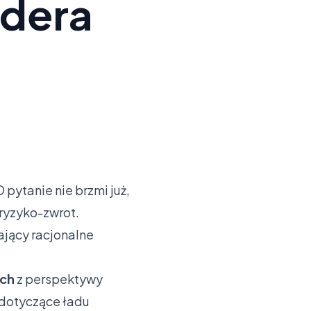
idera
pytanie nie brzmi już,
ryzyko-zwrot.
ający racjonalne
ych
z perspektywy
i dotyczące ładu