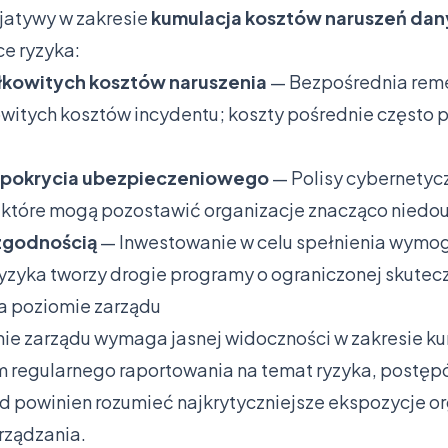
icjatywy w zakresie
kumulacja kosztów naruszeń da
e ryzyka:
kowitych kosztów naruszenia
— Bezpośrednia reme
itych kosztów incydentu; koszty pośrednie często 
 pokrycia ubezpieczeniowego
— Polisy cybernetycz
y, które mogą pozostawić organizacje znacząco nied
zgodnością
— Inwestowanie w celu spełnienia wymo
ryzyka tworzy drogie programy o ograniczonej skutec
na poziomie zarządu
ie zarządu wymaga jasnej widoczności w zakresie k
m regularnego raportowania na temat ryzyka, postęp
 powinien rozumieć najkrytyczniejsze ekspozycje org
rządzania.