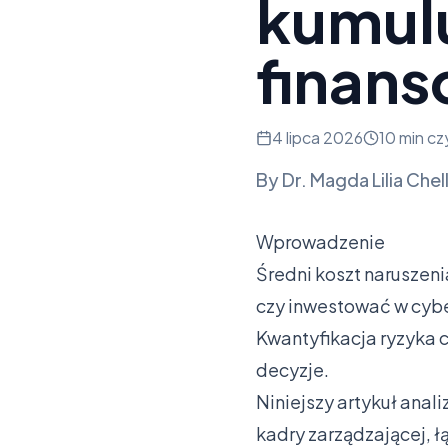
kumulu
finan
4 lipca 2026
10 min cz
By
Dr. Magda Lilia Chel
Wprowadzenie
Średni koszt naruszeni
czy inwestować w cybe
Kwantyfikacja ryzyka 
decyzje.
Niniejszy artykuł anal
kadry zarządzającej, ł