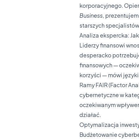
korporacyjnego. Opier
Business
, prezentujem
starszych specjalistó
Analiza ekspercka: Jak
Liderzy finansowi wno
desperacko potrzebuje
finansowych — oczekiw
korzyści — mówi język
Ramy FAIR (Factor Anal
cybernetyczne w kate
oczekiwanym wpływem 3
działać.
Optymalizacja inwesty
Budżetowanie cyberbe