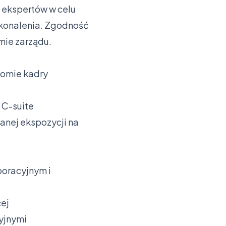
 ekspertów w celu
skonalenia. Zgodność
mie zarządu.
iomie kadry
 C-suite
anej ekspozycji na
poracyjnym i
cej
yjnymi