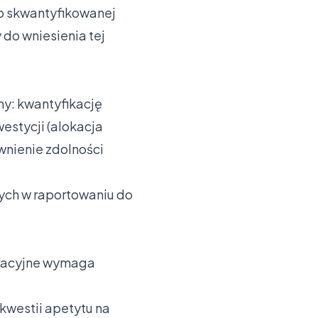
o skwantyfikowanej
do wniesienia tej
ny: kwantyfikację
estycji (alokacja
wnienie zdolności
ych w raportowaniu do
eracyjne wymaga
westii apetytu na