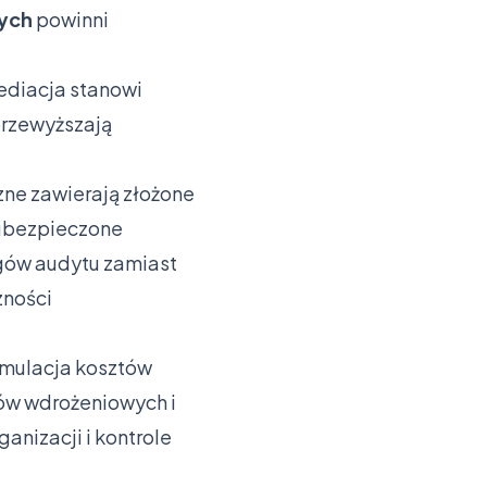
nych
powinni
diacja stanowi
przewyższają
ne zawierają złożone
oubezpieczone
gów audytu zamiast
zności
umulacja kosztów
ów wdrożeniowych i
anizacji i kontrole