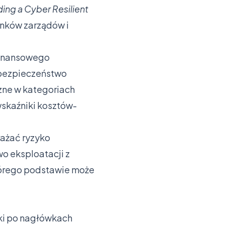
ding a Cyber Resilient
onków zarządów i
 finansowego
rbezpieczeństwo
zne w kategoriach
skaźniki kosztów-
rażać ryzyko
o eksploatacji z
tórego podstawie może
ki po nagłówkach