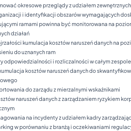
mować okresowe przeglądy z udziałem zewnętrznych
rganizacji i identyfikacji obszarów wymagających do
zującymi ramami powinna być monitorowana na pozio
nych działań
rzałości kumulacja kosztów naruszeń danych na poz
sieniu do uznanych ram
ury odpowiedzialności i rozliczalności w całym zespole
kumulacja kosztów naruszeń danych do skwantyfikow
esowego
rtowania do zarządu z mierzalnymi wskaźnikami
osztów naruszeń danych z zarządzaniem ryzykiem kor
icznym
eagowania na incydenty z udziałem kadry zarządzają
ing w porównaniu z branżą i oczekiwaniami regulac