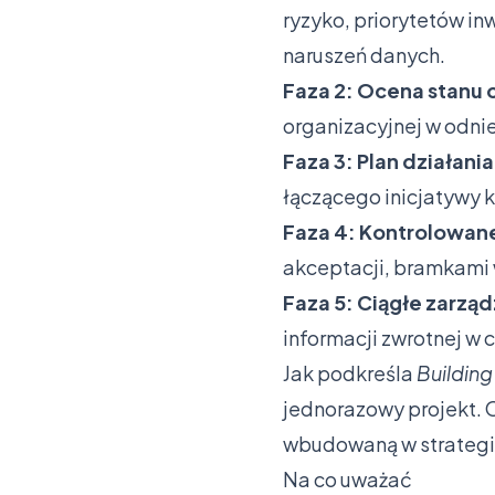
ryzyko, priorytetów in
naruszeń danych.
Faza 2: Ocena stanu
organizacyjnej w odni
Faza 3: Plan działani
łączącego inicjatywy 
Faza 4: Kontrolowan
akceptacji, bramkami 
Faza 5: Ciągłe zarzą
informacji zwrotnej w 
Jak podkreśla
Building
jednorazowy projekt. O
wbudowaną w strategię 
Na co uważać