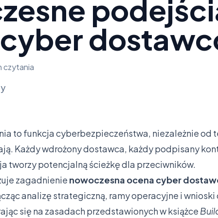
zesne podejści
 cyber dostaw
n czytania
ly
 to funkcja cyberbezpieczeństwa, niezależnie od te
ją. Każdy wdrożony dostawca, każdy podpisany kont
ja tworzy potencjalną ścieżkę dla przeciwników.
izuje zagadnienie
nowoczesna ocena cyber dosta
ącząc analizę strategiczną, ramy operacyjne i wniosk
ając się na zasadach przedstawionych w książce
Buil