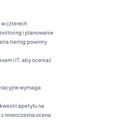
 w czterech
onitoring i planowanie
ria tiering powinny
em i IT, aby oceniać
peracyjne wymaga
westii apetytu na
ch z nowoczesna ocena