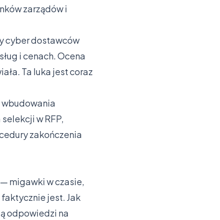
onków zarządów i
ny cyber dostawców
usług i cenach. Ocena
ała. Ta luka jest coraz
a wbudowania
selekcji w RFP,
ocedury zakończenia
— migawki w czasie,
faktycznie jest. Jak
zą odpowiedzi na