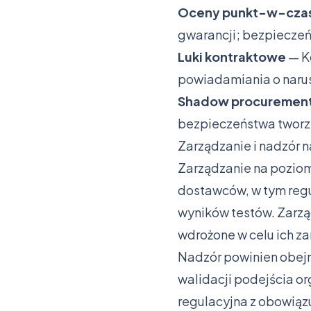
Oceny punkt-w-cza
gwarancji; bezpiecze
Luki kontraktowe
— K
powiadamiania o narus
Shadow procuremen
bezpieczeństwa tworzą
Zarządzanie i nadzór 
Zarządzanie na poziom
dostawców, w tym regu
wyników testów. Zarząd
wdrożone w celu ich za
Nadzór powinien obej
walidacji podejścia o
regulacyjna z obowią