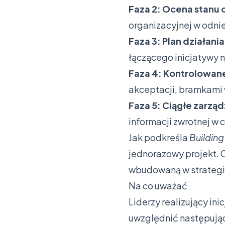
Faza 2: Ocena stanu
organizacyjnej w odni
Faza 3: Plan działani
łączącego inicjatywy
Faza 4: Kontrolowan
akceptacji, bramkami 
Faza 5: Ciągłe zarzą
informacji zwrotnej w 
Jak podkreśla
Building
jednorazowy projekt. O
wbudowaną w strategię 
Na co uważać
Liderzy realizujący in
uwzględnić następując