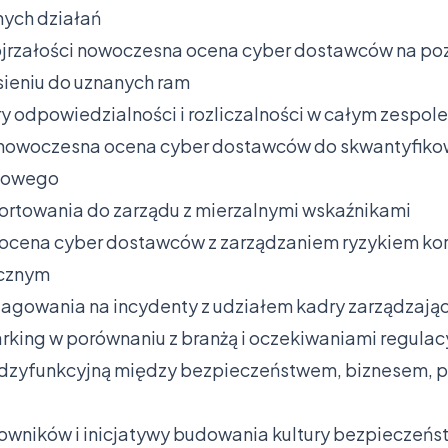
nych działań
jrzałości nowoczesna ocena cyber dostawców na po
sieniu do uznanych ram
ury odpowiedzialności i rozliczalności w całym zespole
 nowoczesna ocena cyber dostawców do skwantyfikow
esowego
rtowania do zarządu z mierzalnymi wskaźnikami
 ocena cyber dostawców z zarządzaniem ryzykiem ko
icznym
eagowania na incydenty z udziałem kadry zarządzają
ing w porównaniu z branżą i oczekiwaniami regulac
dzyfunkcyjną między bezpieczeństwem, biznesem, 
cowników i inicjatywy budowania kultury bezpieczeńs