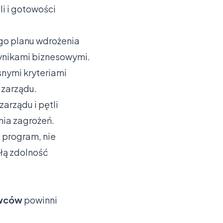
li i gotowości
o planu wdrożenia
ynikami biznesowymi.
snymi kryteriami
 zarządu.
arządu i pętli
nia zagrożeń.
 program, nie
ałą zdolność
awców
powinni