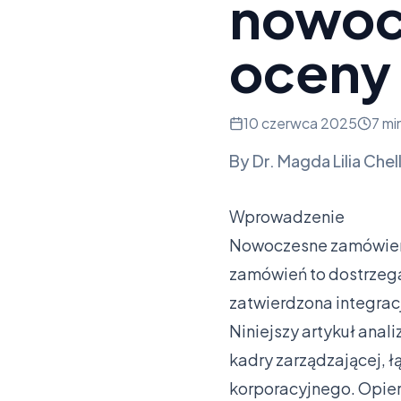
nowoc
oceny
10 czerwca 2025
7 mi
By
Dr. Magda Lilia Chel
Wprowadzenie
Nowoczesne zamówienia
zamówień to dostrzega
zatwierdzona integrac
Niniejszy artykuł anal
kadry zarządzającej, ł
korporacyjnego. Opier