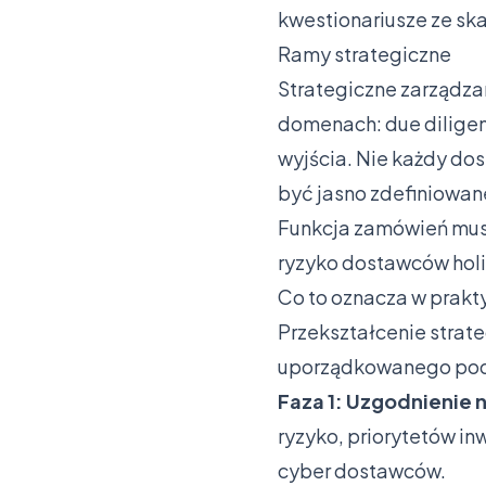
kwestionariusze ze sk
Ramy strategiczne
Strategiczne zarządza
domenach: due diligen
wyjścia. Nie każdy do
być jasno zdefiniowan
Funkcja zamówień mus
ryzyko dostawców holi
Co to oznacza w prakt
Przekształcenie stra
uporządkowanego pode
Faza 1: Uzgodnienie 
ryzyko, priorytetów i
cyber dostawców.