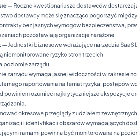
sie
— Roczne kwestionariusze dostawców dostarczają
ństwo dostawcy może się znacząco pogorszyć międz
ontrakty bez jasnych wymogów bezpieczeństwa, pra
zeniach pozostawiają organizacje narażone
t
— Jednostki biznesowe wdrażające narzędzia SaaS 
 niemonitorowane ryzyko stron trzecich
na poziomie zarządu
ie zarządu wymaga jasnej widoczności w zakresie n
larnego raportowania na temat ryzyka, postępów wd
 powinien rozumieć najkrytyczniejsze ekspozycje org
rządzania.
mować okresowe przeglądy z udziałem zewnętrznych
rganizacji i identyfikacji obszarów wymagających do
zującymi ramami powinna być monitorowana na pozio