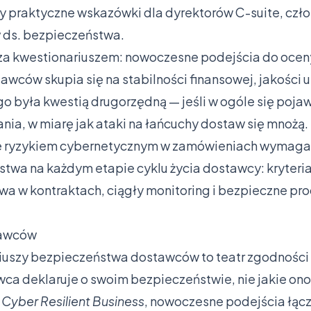
y praktyczne wskazówki dla dyrektorów C-suite, czł
w ds. bezpieczeństwa.
oza kwestionariuszem: nowoczesne podejścia do oce
wców skupia się na stabilności finansowej, jakości 
 była kwestią drugorzędną — jeśli w ogóle się pojawi
ania, w miarę jak ataki na łańcuchy dostaw się mnożą.
ie ryzykiem cybernetycznym w zamówieniach wymag
a na każdym etapie cyklu życia dostawcy: kryteria 
wa w kontraktach, ciągły monitoring i bezpieczne pr
tawców
uszy bezpieczeństwa dostawców to teatr zgodności 
ca deklaruje o swoim bezpieczeństwie, nie jakie ono 
a Cyber Resilient Business
, nowoczesne podejścia łąc