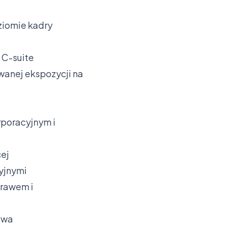
ziomie kadry
 C-suite
anej ekspozycji na
rporacyjnym i
cej
yjnymi
prawem i
twa