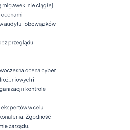
 migawek, nie ciągłej
y ocenami
w audytu i obowiązków
bez przeglądu
owoczesna ocena cyber
rożeniowych i
anizacji i kontrole
 ekspertów w celu
skonalenia. Zgodność
mie zarządu.