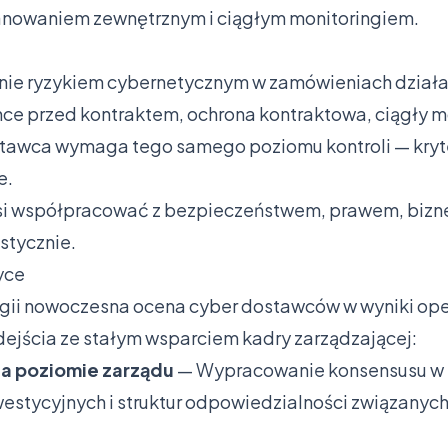
anowaniem zewnętrznym i ciągłym monitoringiem.
nie ryzykiem cybernetycznym w zamówieniach działa
ce przed kontraktem, ochrona kontraktowa, ciągły m
stawca wymaga tego samego poziomu kontroli — kryte
e.
i współpracować z bezpieczeństwem, prawem, biznes
stycznie.
yce
tegii nowoczesna ocena cyber dostawców w wyniki o
jścia ze stałym wsparciem kadry zarządzającej:
na poziomie zarządu
— Wypracowanie konsensusu w k
nwestycyjnych i struktur odpowiedzialności związany