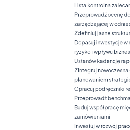
Lista kontrolna zaleca
Przeprowadź ocenę do
zarządzającej w odnie
Zdefiniuj jasne strukt
Dopasuj inwestycje w
ryzyko i wpływu bizn
Ustanów kadencję rapo
Zintegruj nowoczesna
planowaniem strateg
Opracuj podręczniki r
Przeprowadź benchmark
Buduj współpracę mię
zamówieniami
Inwestuj w rozwój pra