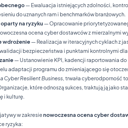
 obecnego
— Ewaluacja istniejących zdolności, kontro
esieniu do uznanych ram i benchmarków branżowych.
a oparty na ryzyku
— Opracowanie priorytetyzowaneg
 nowoczesna ocena cyber dostawców z mierzalnymi w
e wdrożenie
— Realizacja w iteracyjnych cyklach z ja
walidacji bezpieczeństwa i punktami kontrolnymi dla
dzanie
— Ustanowienie KPI, kadencji raportowania do z
celu adaptacji programu do zmieniającego się otocze
 a Cyber Resilient Business
, trwała cyberodporność to
rganizacje, które odnoszą sukces, traktują ją jako st
i kulturę.
icjatywy w zakresie
nowoczesna ocena cyber dost
e ryzyka: