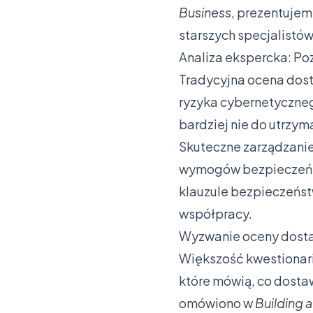
Business
, prezentujem
starszych specjalistó
Analiza ekspercka: P
Tradycyjna ocena dosta
ryzyka cybernetycznego
bardziej nie do utrzym
Skuteczne zarządzan
wymogów bezpieczeństw
klauzule bezpieczeńst
współpracy.
Wyzwanie oceny dos
Większość kwestionari
które mówią, co dostaw
omówiono w
Building 