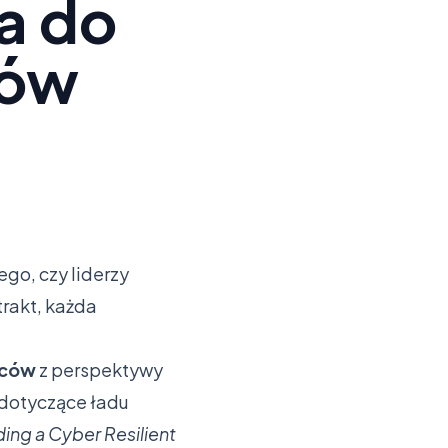
a do
ców
go, czy liderzy
rakt, każda
wców
z perspektywy
i dotyczące ładu
ding a Cyber Resilient