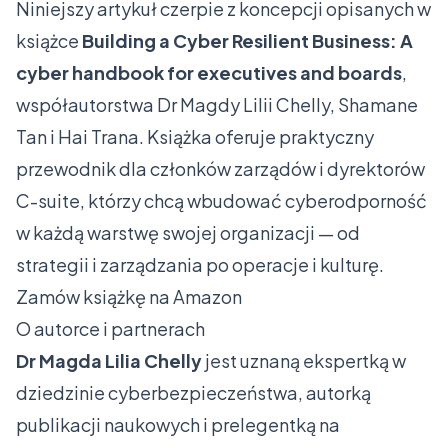
Niniejszy artykuł czerpie z koncepcji opisanych w
książce
Building a Cyber Resilient Business: A
cyber handbook for executives and boards
,
współautorstwa Dr Magdy Lilii Chelly, Shamane
Tan i Hai Trana. Książka oferuje praktyczny
przewodnik dla członków zarządów i dyrektorów
C-suite, którzy chcą wbudować cyberodporność
w każdą warstwę swojej organizacji — od
strategii i zarządzania po operacje i kulturę.
Zamów książkę na Amazon
O autorce i partnerach
Dr Magda Lilia Chelly
jest uznaną ekspertką w
dziedzinie cyberbezpieczeństwa, autorką
publikacji naukowych i prelegentką na